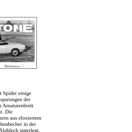
t Spider einige
sparungen der
m Amaturenbrett
t. Die
aren aus eloxiertem
henbecher in der
Alublech unterlegt.