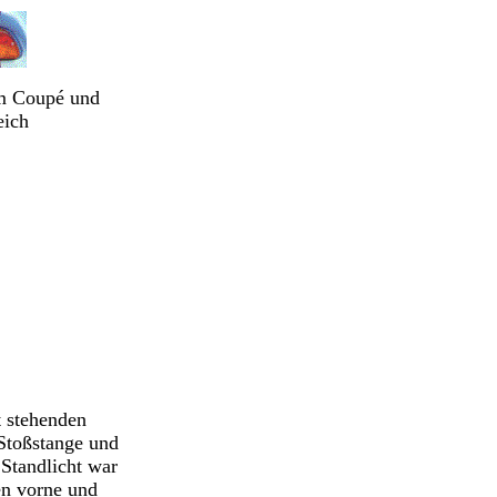
om Coupé und
eich
t stehenden
 Stoßstange und
 Standlicht war
en vorne und