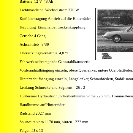
Batterie 12 V 48 Ah
Lichtmaschine Wechselstrom 770 W
Kraftübertragung Antrieb auf die Hinterräder
Kupplung Einscheibentrockenkupplung
Getriebe 4 Gang
Achsantrieb 8/39
Übersetzungsverhältnis 4,875
Fahrwerk selbstragende Ganzstahlkarosserie
Vorderradaufhängung einzeln, obere Querlenker, untere Querblattfeder, 
Hinterradaufhängung einzeln, Längslenker, Schraubfedern, Stabilisato
Lenkung Schnecke und Segment 26 : 2
Fußbremse Hydraulisch, Scheibenbremse vorne 226 mm, Trommelbre
Handbremse auf Hinterräder
Radstand 2027 mm
Spurweite vorn 1170 mm, hinten 1222 mm
Felgen 5J x 13