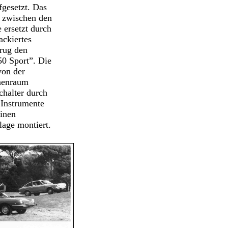
fgesetzt. Das
h zwischen den
 ersetzt durch
ackiertes
trug den
50 Sport”. Die
von der
nenraum
chalter durch
r Instrumente
einen
age montiert.