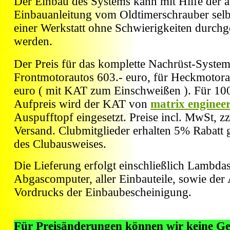
Der Einbau des Systems kann mit Hilfe der a
Einbauanleitung vom Oldtimerschrauber selb
einer Werkstatt ohne Schwierigkeiten durchg
werden.
Der Preis für das komplette Nachrüst-System 
Frontmotorautos 603.- euro, für Heckmotora
euro ( mit KAT zum Einschweißen ). Für 100
Aufpreis wird der KAT von
matrix enginee
Auspufftopf eingesetzt. Preise incl. MwSt, zz
Versand. Clubmitglieder erhalten 5% Rabatt 
des Clubausweises.
Die Lieferung erfolgt einschließlich Lambda
Abgascomputer, aller Einbauteile, sowie de
Vordrucks der Einbaubescheinigung.
Für Preisänderungen können wir keine G